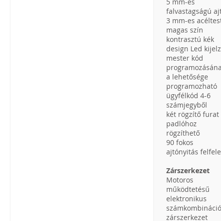
5 mm-es
falvastagságú aj
3 mm-es acéltes
magas szín
kontrasztú kék
design Led kijel
mester kód
programozásán
a lehetősége
programozható
ügyfélkód 4-6
számjegyből
két rögzítő furat
padlóhoz
rögzíthető
90 fokos
ajtónyitás felfele
Zárszerkezet
Motoros
működtetésű
elektronikus
számkombináci
zárszerkezet