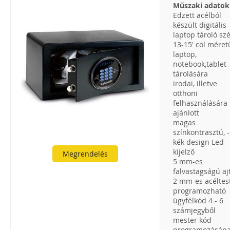
Műszaki adatok
Edzett acélból
készült digitális
laptop tároló szé
13-15' col méret
laptop,
notebook,tablet
tárolására
irodai, illetve
otthoni
felhasználására 
ajánlott
magas
színkontrasztú, -
kék design Led
kijelző
Megrendelés
5 mm-es
falvastagságú aj
2 mm-es acéltes
programozható
ügyfélkód 4 - 6
számjegyből
mester kód
programozásán