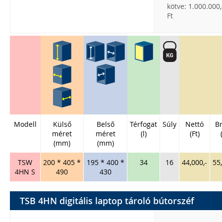
kötve: 1.000.000,
Ft
Modell
Külső
Belső
Térfogat
Súly
Nettó
Br
méret
méret
(l)
(Ft)
(mm)
(mm)
TSW
200 * 405 *
195 * 400 *
34
16
44,000,-
55
4HN S
490
430
TSB 4HN digitális laptop tároló bútorszéf