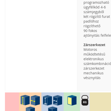
programozható
ügyfélkód 4-6
számjegyből
két rögzítő furat
padlóhoz
rögzíthető
90 fokos
ajtónyitás felfele
Zárszerkezet
Motoros
működtetésű
elektronikus
számkombináci
zárszerkezet
mechanikus
vésznyitás