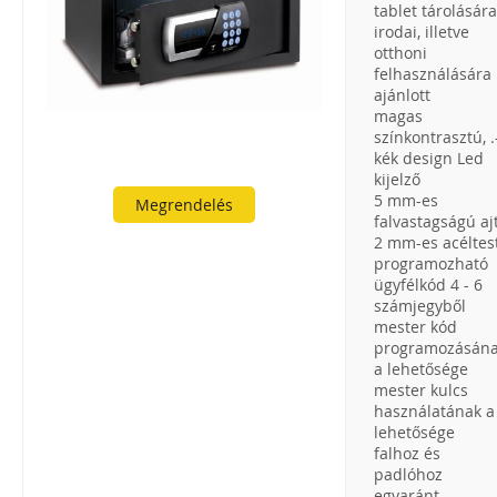
tablet tárolására
irodai, illetve
otthoni
felhasználására 
ajánlott
magas
színkontrasztú, .
kék design Led
kijelző
5 mm-es
Megrendelés
falvastagságú aj
2 mm-es acéltes
programozható
ügyfélkód 4 - 6
számjegyből
mester kód
programozásán
a lehetősége
mester kulcs
használatának a
lehetősége
falhoz és
padlóhoz
egyaránt