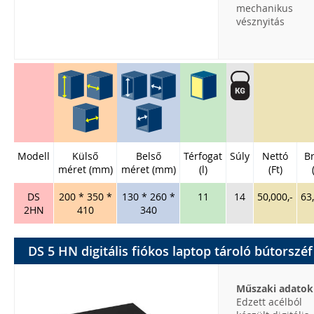
mechanikus
vésznyitás
Modell
Külső
Belső
Térfogat
Súly
Nettó
Br
méret (mm)
méret (mm)
(l)
(Ft)
DS
200 * 350 *
130 * 260 *
11
14
50,000,-
63
2HN
410
340
DS 5 HN digitális fiókos laptop tároló bútorszéf
Műszaki adatok
Edzett acélból