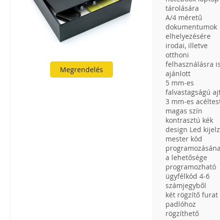
tárolására
A/4 méretű
dokumentumok
elhelyezésére
irodai, illetve
otthoni
felhasználásra i
Megrendelés
ajánlott
5 mm-es
falvastagságú aj
3 mm-es acéltes
magas szín
kontrasztú kék
design Led kijel
mester kód
programozásán
a lehetősége
programozható
ügyfélkód 4-6
számjegyből
két rögzítő furat
padlóhoz
rögzíthető