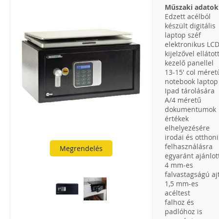
Műszaki adatok
Edzett acélból
készült digitális
laptop széf
elektronikus LC
kijelzővel ellátot
kezelő panellel
13-15' col méret
notebook laptop
Ipad tárolására
A/4 méretű
dokumentumok
értékek
elhelyezésére
irodai és otthoni
felhasználásra
Megrendelés
egyaránt ajánlot
4 mm-es
falvastagságú aj
1,5 mm-es
acéltest
falhoz és
padlóhoz is