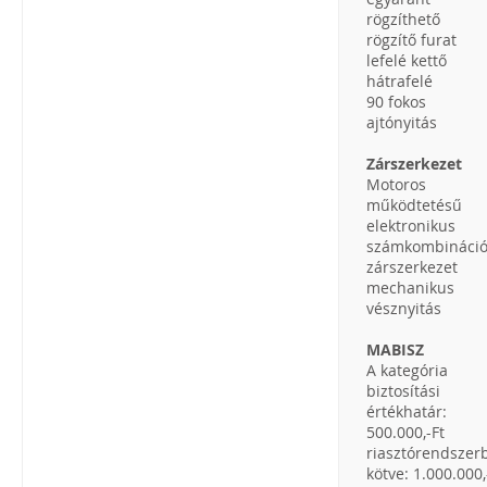
rögzíthető
rögzítő furat
lefelé kettő
hátrafelé
90 fokos
ajtónyitás
Zárszerkezet
Motoros
működtetésű
elektronikus
számkombináci
zárszerkezet
mechanikus
vésznyitás
MABISZ
A kategória
biztosítási
értékhatár:
500.000,-Ft
riasztórendszer
kötve: 1.000.000,