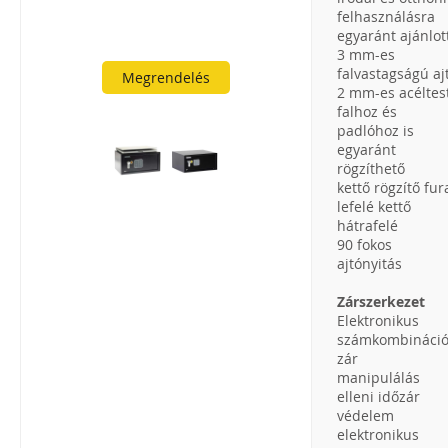
felhasználásra
egyaránt ajánlot
3 mm-es
falvastagságú aj
Megrendelés
2 mm-es acéltes
falhoz és
padlóhoz is
egyaránt
rögzíthető
kettő rögzítő fur
lefelé kettő
hátrafelé
90 fokos
ajtónyitás
Zárszerkezet
Elektronikus
számkombináci
zár
manipulálás
elleni időzár
védelem
elektronikus