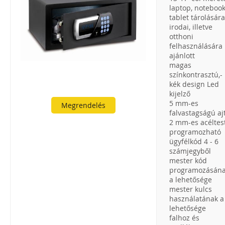
laptop, notebook
tablet tárolására
irodai, illetve
otthoni
felhasználására 
ajánlott
magas
színkontrasztú,-
kék design Led
kijelző
5 mm-es
Megrendelés
falvastagságú aj
2 mm-es acéltes
programozható
ügyfélkód 4 - 6
számjegyből
mester kód
programozásán
a lehetősége
mester kulcs
használatának a
lehetősége
falhoz és