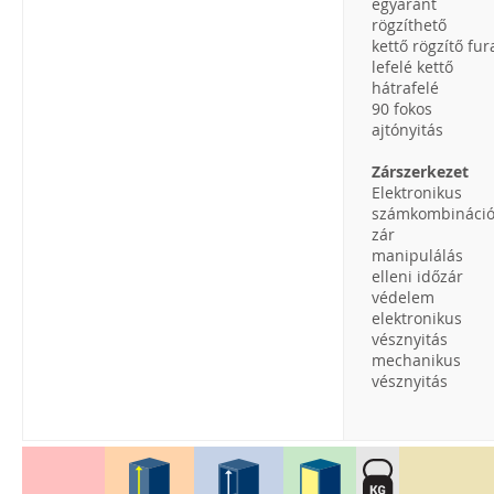
egyaránt
rögzíthető
kettő rögzítő fur
lefelé kettő
hátrafelé
90 fokos
ajtónyitás
Zárszerkezet
Elektronikus
számkombináci
zár
manipulálás
elleni időzár
védelem
elektronikus
vésznyitás
mechanikus
vésznyitás