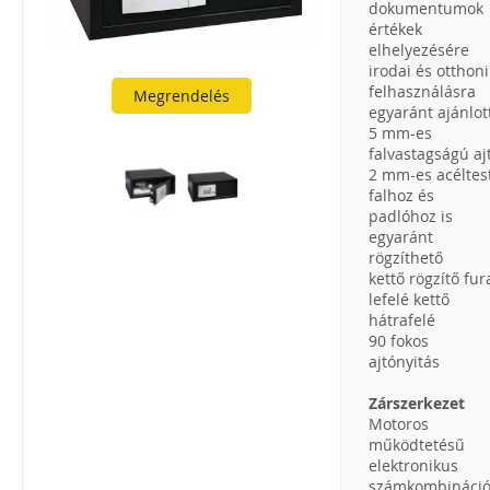
dokumentumok
értékek
elhelyezésére
irodai és otthoni
felhasználásra
Megrendelés
egyaránt ajánlot
5 mm-es
falvastagságú aj
2 mm-es acéltes
falhoz és
padlóhoz is
egyaránt
rögzíthető
kettő rögzítő fur
lefelé kettő
hátrafelé
90 fokos
ajtónyitás
Zárszerkezet
Motoros
működtetésű
elektronikus
számkombináci