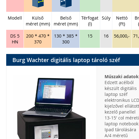
Modell
Külső
Belső
Térfogat
Súly
Nettó
Br
méret (mm)
méret (mm)
(l)
(Ft)
DS 5
200 * 470 *
130 * 385 *
15
16
56,000,-
71
HN
370
300
Burg Wachter digitális laptop tároló széf
Műszaki adatok
Edzett acélból
készült digitális
laptop széf
elektronikus LC
kijelzővel ellátot
kezelő panellel
13-15' col méret
laptop notebook
Ipad tárolására
A/4 méretű