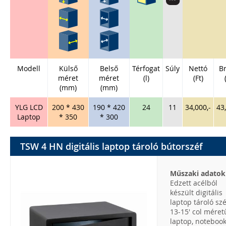
Modell
Külső
Belső
Térfogat
Súly
Nettó
Br
méret
méret
(l)
(Ft)
(mm)
(mm)
YLG LCD
200 * 430
190 * 420
24
11
34,000,-
43
Laptop
* 350
* 300
TSW 4 HN digitális laptop tároló bútorszéf
Műszaki adatok
Edzett acélból
készült digitális
laptop tároló szé
13-15' col méret
laptop, notebook