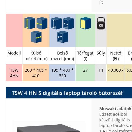
Ft
Modell
Külső
Belső
Térfogat
Súly
Nettó
Br
méret (mm)
méret (mm)
(l)
(Ft)
TSW
200 * 405 *
195 * 400 *
27
14
40,000,-
50
4HN
410
350
TSW 4 HN S digitális laptop tároló bútorszéf
Műszaki adatok
Edzett acélból
készült digitális
laptop tároló szé
13-17' col méret