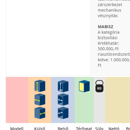
zárszerkezet
mechanikus
vésznyitás
MABISZ
A kategória
biztosítási
értékhatár:
500.000,-Ft
riasztórendszer
kötve: 1.000.000,
Ft
Modell
Külső
Belső
Térfogat
Súly
Nettó
Br