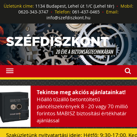
Üzletünk címe:
1134 Budapest, Lehel út 1/C (Lehel tér)
•
Mobil:
0620-343-3747
•
Telefon:
061-437-0465
•
Email:
info@szefdiszkont.hu
Tekintse meg akciós ajánlatainkat!
Hőálló tűzálló betontöltetű
páncélszekrények 8 - 20 vagy 70 millió
forintos MABISZ biztosítási értékhatár
ajánlással
Szaküzletünk nyitvatartási ideje: Hétfő: 9:30-17:00, Ke