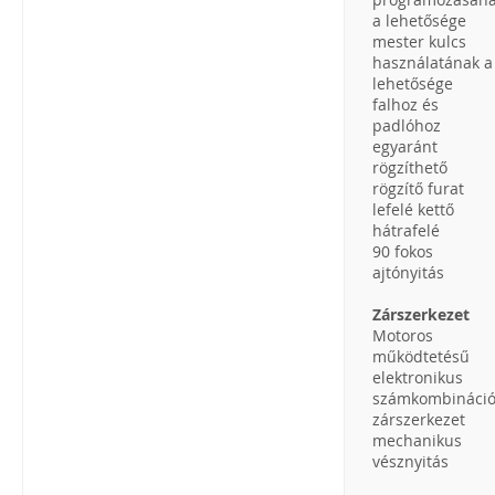
a lehetősége
mester kulcs
használatának a
lehetősége
falhoz és
padlóhoz
egyaránt
rögzíthető
rögzítő furat
lefelé kettő
hátrafelé
90 fokos
ajtónyitás
Zárszerkezet
Motoros
működtetésű
elektronikus
számkombináci
zárszerkezet
mechanikus
vésznyitás