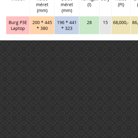
méret
méret
(l)
(Ft)
(mm)
(mm)
Burg P3E
200 * 445
196 * 441
28
15
68,000,-
86
Laptop
* 380
* 323