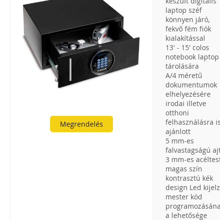
készült digitális
laptop széf
könnyen járó,
fekvő fém fiók
kialakítással
13' - 15' colos
notebook laptop
tárolására
A/4 méretű
dokumentumok
elhelyezésére
irodai illetve
otthoni
felhasználásra i
Megrendelés
ajánlott
5 mm-es
falvastagságú aj
3 mm-es acéltes
magas szín
kontrasztú kék
design Led kijel
mester kód
programozásán
a lehetősége