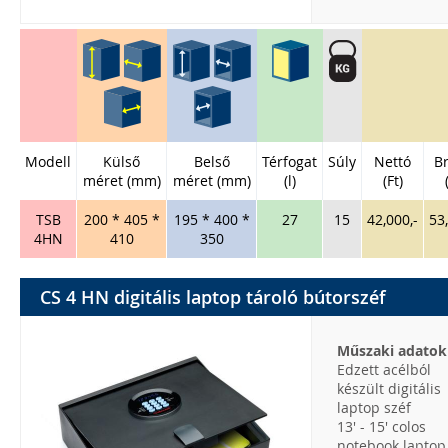
Modell
Külső
Belső
Térfogat
Súly
Nettó
Br
méret (mm)
méret (mm)
(l)
(Ft)
TSB
200 * 405 *
195 * 400 *
27
15
42,000,-
53
4HN
410
350
CS 4 HN digitális laptop tároló bútorszéf
Műszaki adatok
Edzett acélból
készült digitális
laptop széf
13' - 15' colos
notebook laptop