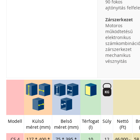
90 fokos
ajtónyitás felfele
Zárszerkezet
Motoros
működtetésű
elektronikus
számkombináci
zárszerkezet
mechanikus
vésznyitás
Modell
Külső
Belső
Térfogat
Súly
Nettó
Br
méret (mm)
méret (mm)
(l)
(Ft)
CS 4
127 * 400 *
75 * 395 *
10
12
46,000,-
58