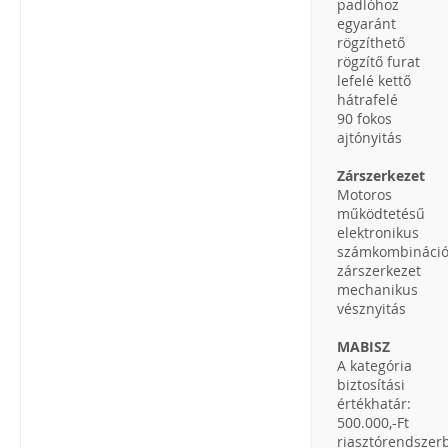
padlóhoz
egyaránt
rögzíthető
rögzítő furat
lefelé kettő
hátrafelé
90 fokos
ajtónyitás
Zárszerkezet
Motoros
működtetésű
elektronikus
számkombináci
zárszerkezet
mechanikus
vésznyitás
MABISZ
A kategória
biztosítási
értékhatár:
500.000,-Ft
riasztórendszer