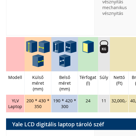
vésznyitás
mechanikus
vésznyitás
Modell
Külső
Belső
Térfogat
Súly
Nettó
Br
méret
méret
(l)
(Ft)
(mm)
(mm)
YLV
200 * 430 *
190 * 420 *
24
11
32,000,-
40
Laptop
350
300
Yale LCD digitális laptop tároló széf