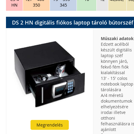
HN
350
345
DS 2 HN digitális fiókos laptop tároló bútorszéf
Műszaki adatok
Edzett acélból
készült digitális
laptop széf
könnyen járó,
fekvő fém fiók
kialakítással
13' - 15' colos
notebook laptop
tárolására
A/4 méretű
dokumentumok
elhelyezésére
irodai illetve
otthoni
felhasználásra i
Megrendelés
ajánlott