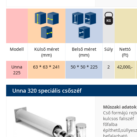
Modell
Külső méret
Belső méret
Súly
Nettó
(mm)
(mm)
(Ft)
Unna
63 * 63 * 241
50 * 50 * 225
2
42,000,-
225
Unna 320 speciális csőszéf
Műszaki adatok
Cső formájú rejt
kulcsos faliszéf
főfalba
építhető,süllyes
befalazható