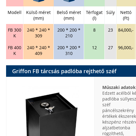
Modell
Külső méret
Belső méret
Térfogat
Súly
Nettó
(mm)
(mm)
(l)
(Ft)
FB 300
240 * 240 *
200 * 200 *
8
23
84,000,-
K
309
210
FB 400
240 * 240 *
200 * 200 *
12
27
96,000,-
K
409
310
Griffon FB tárcsás padlóba rejthető széf
Műszaki adatok
Edzett acélból k
padlóba süllyes
széf
páncélszekrény
értékek ékszerek
készpénz részér
aljzatbetonba
rögzíthető,