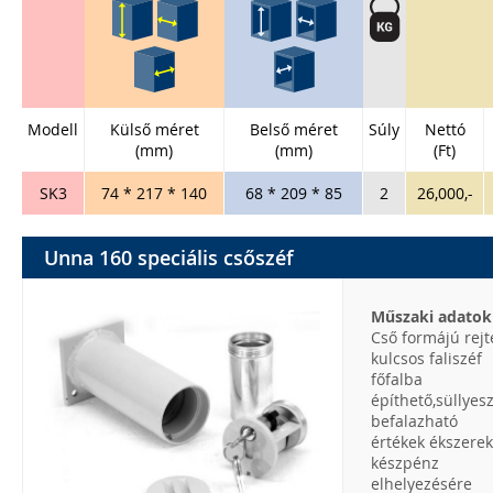
Modell
Külső méret
Belső méret
Súly
Nettó
(mm)
(mm)
(Ft)
SK3
74 * 217 * 140
68 * 209 * 85
2
26,000,-
Unna 160 speciális csőszéf
Műszaki adatok
Cső formájú rejt
kulcsos faliszéf
főfalba
építhető,süllyes
befalazható
értékek ékszerek
készpénz
elhelyezésére