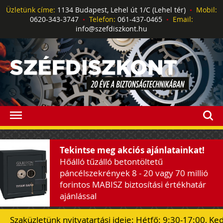
Üzletünk címe:
1134 Budapest, Lehel út 1/C (Lehel tér)
•
Mobil:
0620-343-3747
•
Telefon:
061-437-0465
•
Email:
info@szefdiszkont.hu
Tekintse meg akciós ajánlatainkat!
Hőálló tűzálló betontöltetű
páncélszekrények 8 - 20 vagy 70 millió
forintos MABISZ biztosítási értékhatár
ajánlással
Szaküzletünk nyitvatartási ideje: Hétfő: 9:30-17:00, Ke