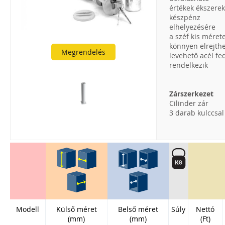
értékek ékszerek
készpénz
elhelyezésére
a széf kis méret
könnyen elrejth
Megrendelés
levehető acél fed
rendelkezik
Zárszerkezet
Cilinder zár
3 darab kulccsal
Modell
Külső méret
Belső méret
Súly
Nettó
(mm)
(mm)
(Ft)