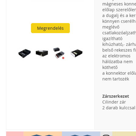
mágneses konne
előlap szerelől
a dugalj és a ke
könnyen cserélh
meglévő
Megrendelés
csatlakozóaljzat
igazítható
kihúzható,- zárh
belső rekeszes f
az elektromos
hálózatba nem
köthető
a konnektor elől
nem tartozék
Zárszerkezet
Cilinder zár
2 darab kulccsal