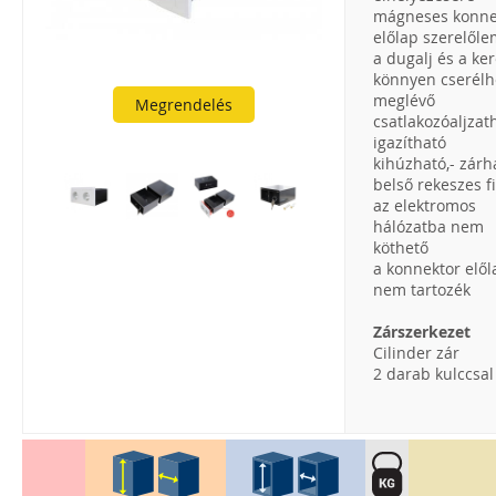
mágneses konne
előlap szerelől
a dugalj és a ke
könnyen cserélh
meglévő
Megrendelés
csatlakozóaljzat
igazítható
kihúzható,- zárh
belső rekeszes f
az elektromos
hálózatba nem
köthető
a konnektor elől
nem tartozék
Zárszerkezet
Cilinder zár
2 darab kulccsal