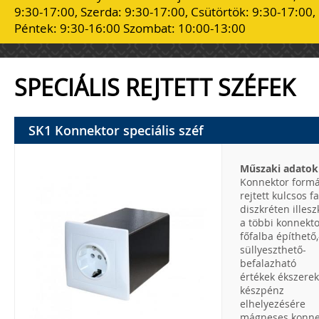
9:30-17:00, Szerda: 9:30-17:00, Csütörtök: 9:30-17:00,
Péntek: 9:30-16:00 Szombat: 10:00-13:00
SPECIÁLIS REJTETT SZÉFEK
SK1 Konnektor speciális széf
Műszaki adatok
Konnektor formá
rejtett kulcsos fa
diszkréten illesz
a többi konnekt
főfalba építhető,
süllyeszthető-
befalazható
értékek ékszerek
készpénz
elhelyezésére
mágneses konne