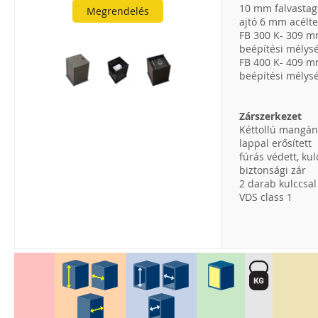
10 mm falvasta
Megrendelés
ajtó 6 mm acélte
FB 300 K- 309 
beépítési mélys
FB 400 K- 409 
beépítési mélys
Zárszerkezet
Kéttollú mangán
lappal erősített
fúrás védett, kul
biztonsági zár
2 darab kulccsa
VDS class 1