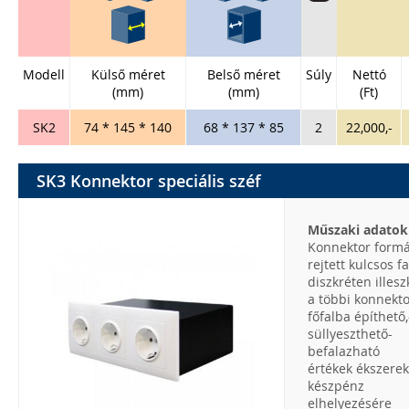
Modell
Külső méret
Belső méret
Súly
Nettó
(mm)
(mm)
(Ft)
SK2
74 * 145 * 140
68 * 137 * 85
2
22,000,-
SK3 Konnektor speciális széf
Műszaki adatok
Konnektor formá
rejtett kulcsos fa
diszkréten illesz
a többi konnekt
főfalba építhető,
süllyeszthető-
befalazható
értékek ékszerek
készpénz
elhelyezésére