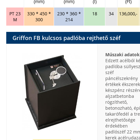
(mm)
(mm)
(l)
(Ft)
PT 23
330 * 450 *
230 * 360 *
18
34
136,000,-
M
300
214
Griffon FB kulcsos padlóba rejthető széf
Műszaki adatok
Edzett acélból k
padlóba süllyes
széf
páncélszekrény
értékek ékszerek
készpénz részér
aljzatbetonba
rögzíthető,
betonozható, ép
takarófedél a tr
elrejthetősége
érdekében
padlószéf 22 m
kerek acélrudaza