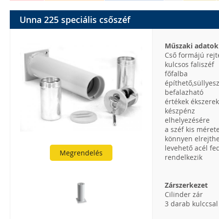
Unna 225 speciális csőszéf
Műszaki adatok
Cső formájú rejt
kulcsos faliszéf
főfalba
építhető,süllyes
befalazható
értékek ékszerek
készpénz
elhelyezésére
a széf kis méret
könnyen elrejth
levehető acél fed
Megrendelés
rendelkezik
Zárszerkezet
Cilinder zár
3 darab kulccsal