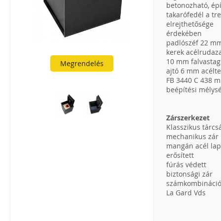
betonozható, ép
takarófedél a tr
elrejthetősége
érdekében
padlószéf 22 m
kerek acélrudaza
10 mm falvasta
Megrendelés
ajtó 6 mm acélte
FB 3440 C 438 
beépítési mélys
Zárszerkezet
Klasszikus tárcs
mechanikus zár
mangán acél lap
erősített
fúrás védett
biztonsági zár
számkombináció
La Gard Vds