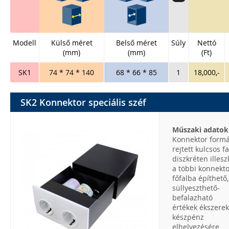
Modell
Külső méret
Belső méret
Súly
Nettó
(mm)
(mm)
(Ft)
SK1
74 * 74 * 140
68 * 66 * 85
1
18,000,-
SK2 Konnektor speciális széf
Műszaki adatok
Konnektor formá
rejtett kulcsos fa
diszkréten illesz
a többi konnekt
főfalba építhető,
süllyeszthető-
befalazható
értékek ékszerek
készpénz
elhelyezésére