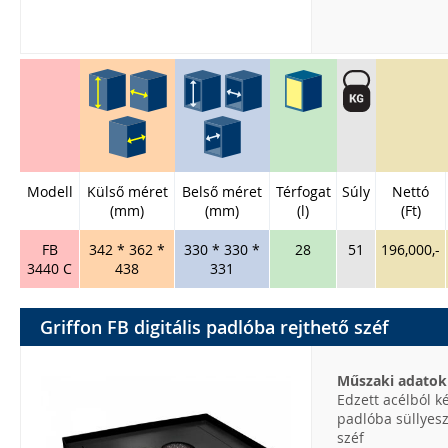
Modell
Külső méret
Belső méret
Térfogat
Súly
Nettó
(mm)
(mm)
(l)
(Ft)
FB
342 * 362 *
330 * 330 *
28
51
196,000,-
3440 C
438
331
Griffon FB digitális padlóba rejthető széf
Műszaki adatok
Edzett acélból k
padlóba süllyes
széf