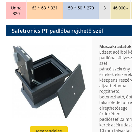
Unna
63 * 63 * 331
50 * 50 * 270
3
46,000,-
320
Safetronics PT padlóba rejthető széf
Műszaki adatok
Edzett acélból k
padlóba süllyes
széf
páncélszekrény
értékek ékszerek
készpénz részér
aljzatbetonba
rögzíthető,
betonozható, ép
takarófedél a tr
elrejthetősége
érdekében
padlószéf 22 m
kerek acélrudaza
10 mm falvasta
Megrendelés