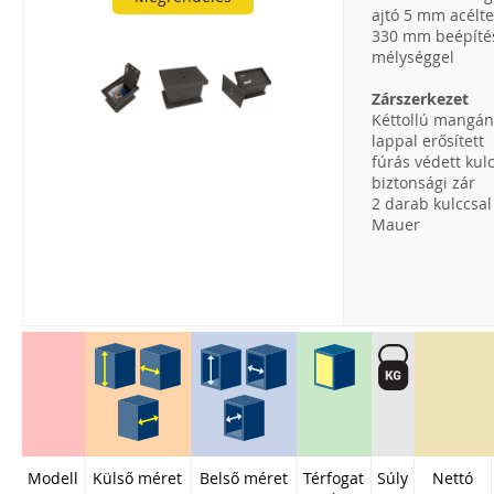
ajtó 5 mm acélte
330 mm beépíté
mélységgel
Zárszerkezet
Kéttollú mangán
lappal erősített
fúrás védett kul
biztonsági zár
2 darab kulccsal
Mauer
Modell
Külső méret
Belső méret
Térfogat
Súly
Nettó