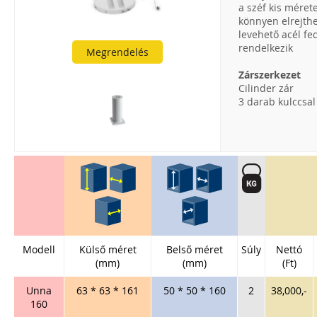
a széf kis méret
könnyen elrejth
levehető acél fed
rendelkezik
Megrendelés
Zárszerkezet
Cilinder zár
3 darab kulccsal
Modell
Külső méret
Belső méret
Súly
Nettó
(mm)
(mm)
(Ft)
Unna
63 * 63 * 161
50 * 50 * 160
2
38,000,-
160