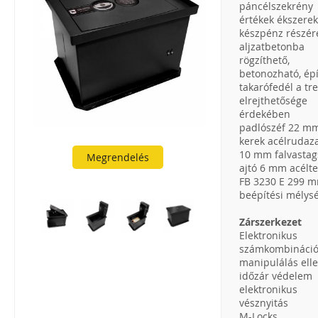
páncélszekrény
értékek ékszerek
készpénz részér
aljzatbetonba
rögzíthető,
betonozható, ép
takarófedél a tr
elrejthetősége
érdekében
padlószéf 22 m
kerek acélrudaza
10 mm falvasta
Megrendelés
ajtó 6 mm acélte
FB 3230 E 299 
beépítési mélys
Zárszerkezet
Elektronikus
számkombináció
manipulálás elle
időzár védelem
elektronikus
vésznyitás
M-Locks