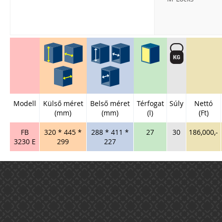
Modell
Külső méret
Belső méret
Térfogat
Súly
Nettó
(mm)
(mm)
(l)
(Ft)
FB
320 * 445 *
288 * 411 *
27
30
186,000,-
3230 E
299
227