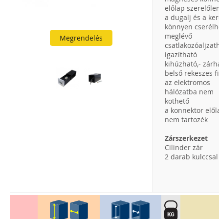
előlap szerelől
a dugalj és a ke
könnyen cserélh
meglévő
Megrendelés
csatlakozóaljzat
igazítható
kihúzható,- zárh
belső rekeszes f
az elektromos
hálózatba nem
köthető
a konnektor elől
nem tartozék
Zárszerkezet
Cilinder zár
2 darab kulccsal