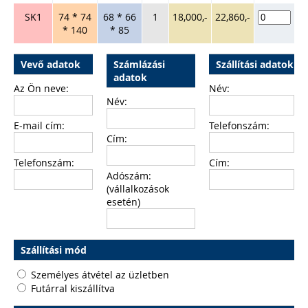
SK1
74 * 74
68 * 66
1
18,000,-
22,860,-
* 140
* 85
Vevő adatok
Számlázási
Szállítási adatok
adatok
Az Ön neve:
Név:
Név:
E-mail cím:
Telefonszám:
Cím:
Telefonszám:
Cím:
Adószám:
(vállalkozások
esetén)
Szállítási mód
Személyes átvétel az üzletben
Futárral kiszállítva