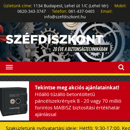
Üzletünk címe:
1134 Budapest, Lehel út 1/C (Lehel tér)
•
Mobil:
0620-343-3747
•
Telefon:
061-437-0465
•
Email:
info@szefdiszkont.hu
Tekintse meg akciós ajánlatainkat!
Hőálló tűzálló betontöltetű
páncélszekrények 8 - 20 vagy 70 millió
forintos MABISZ biztosítási értékhatár
ajánlással
Szaküzletünk nyitvatartási ideje: Hétfő: 9:30-17:00, Ke