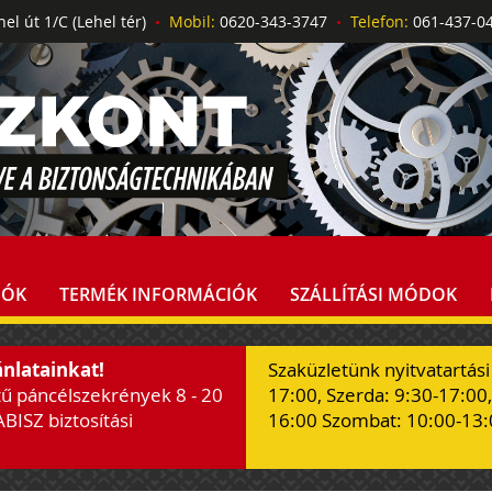
el út 1/C (Lehel tér)
•
Mobil:
0620-343-3747
•
Telefon:
061-437-
IÓK
TERMÉK INFORMÁCIÓK
SZÁLLÍTÁSI MÓDOK
ánlatainkat!
Szaküzletünk nyitvatartási
tű páncélszekrények 8 - 20
17:00, Szerda: 9:30-17:00,
ABISZ biztosítási
16:00 Szombat: 10:00-13: