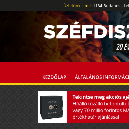
Üzletünk címe:
1134 Budapest, Leh
KEZDŐLAP
ÁLTALÁNOS INFORMÁC
Tekintse meg akciós aj
Hőálló tűzálló betontölte
vagy 70 millió forintos M
értékhatár ajánlással