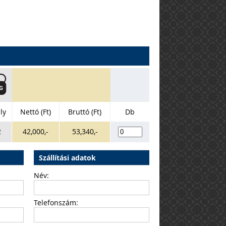
ly
Nettó (Ft)
Bruttó (Ft)
Db
2
42,000,-
53,340,-
Szállítási adatok
Név:
Telefonszám: