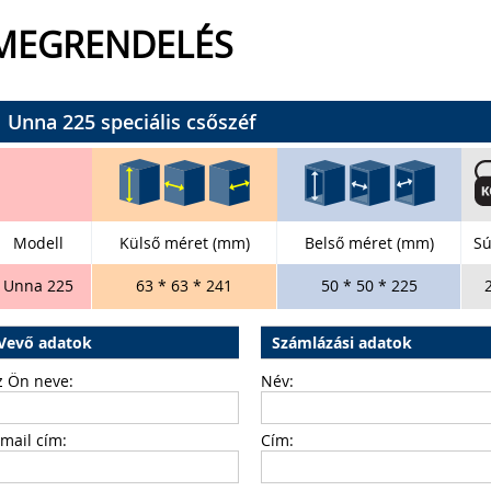
MEGRENDELÉS
Unna 225 speciális csőszéf
Modell
Külső méret (mm)
Belső méret (mm)
Sú
Unna 225
63 * 63 * 241
50 * 50 * 225
Vevő adatok
Számlázási adatok
z Ön neve:
Név:
-mail cím:
Cím: