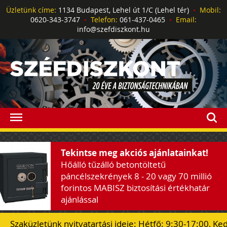
Üzletünk címe:
1134 Budapest, Lehel út 1/C (Lehel tér)
•
Mobil:
0620-343-3747
•
Telefon:
061-437-0465
•
Email:
info@szefdiszkont.hu
Tekintse meg akciós ajánlatainkat!
Hőálló tűzálló betontöltetű
páncélszekrények 8 - 20 vagy 70 millió
forintos MABISZ biztosítási értékhatár
ajánlással
Szaküzletünk nyitvatartási ideje: Hétfő: 9:30-17:00, Ke