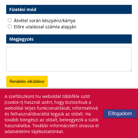
Fizetési mód
Átvétel során készpénz/kártya
Előre utalással számla alapján
Megjegyzés
A szefdiszkont.hu weboldal többféle sütit
(cookie-t) használ azért, hogy biztosítsuk a
weboldal teljes funkcionalitását, informatívvá
és felhasználóbaráttá tegyük az oldalt. Ha
Elfogadom
tovább böngészi az oldalt, beleegyezik a sütik
használatba. További információért olvassa el
adatvédelmi tájékoztatónkat.