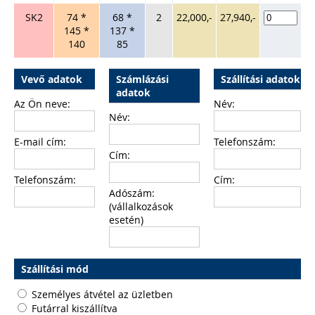
SK2
74 *
68 *
2
22,000,-
27,940,-
145 *
137 *
140
85
Vevő adatok
Számlázási
Szállítási adatok
adatok
Az Ön neve:
Név:
Név:
E-mail cím:
Telefonszám:
Cím:
Telefonszám:
Cím:
Adószám:
(vállalkozások
esetén)
Szállítási mód
Személyes átvétel az üzletben
Futárral kiszállítva