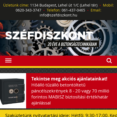
Üzletünk címe:
1134 Budapest, Lehel út 1/C (Lehel tér)
•
Mobil:
0620-343-3747
•
Telefon:
061-437-0465
•
Email:
info@szefdiszkont.hu
Tekintse meg akciós ajánlatainkat!
Hőálló tűzálló betontöltetű
páncélszekrények 8 - 20 vagy 70 millió
forintos MABISZ biztosítási értékhatár
ajánlással
Szaküzletünk nyitvatartási ideje: Hétfő: 9:30-17:00, Ke