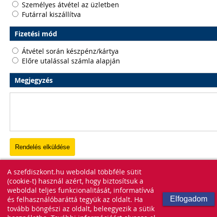
Személyes átvétel az üzletben
Futárral kiszállítva
Fizetési mód
Átvétel során készpénz/kártya
Előre utalással számla alapján
Megjegyzés
A szefdiszkont.hu weboldal többféle sütit
(cookie-t) használ azért, hogy biztosítsuk a
weboldal teljes funkcionalitását, informatívvá
és felhasználóbaráttá tegyük az oldalt. Ha
Elfogadom
tovább böngészi az oldalt, beleegyezik a sütik