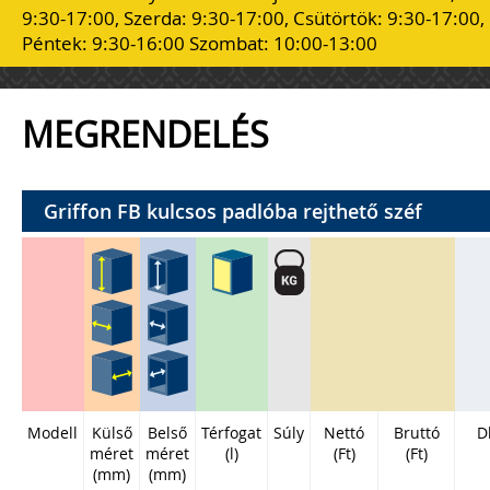
9:30-17:00, Szerda: 9:30-17:00, Csütörtök: 9:30-17:00,
Péntek: 9:30-16:00 Szombat: 10:00-13:00
MEGRENDELÉS
Griffon FB kulcsos padlóba rejthető széf
Modell
Külső
Belső
Térfogat
Súly
Nettó
Bruttó
D
méret
méret
(l)
(Ft)
(Ft)
(mm)
(mm)