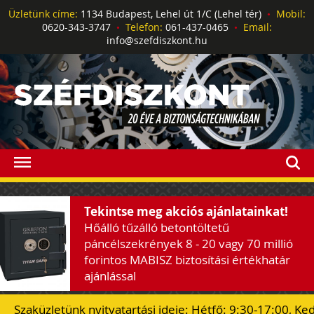
Üzletünk címe:
1134 Budapest, Lehel út 1/C (Lehel tér)
•
Mobil:
0620-343-3747
•
Telefon:
061-437-0465
•
Email:
info@szefdiszkont.hu
Tekintse meg akciós ajánlatainkat!
Hőálló tűzálló betontöltetű
páncélszekrények 8 - 20 vagy 70 millió
forintos MABISZ biztosítási értékhatár
ajánlással
Szaküzletünk nyitvatartási ideje: Hétfő: 9:30-17:00, Ke