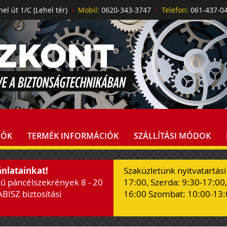
el út 1/C (Lehel tér)
•
Mobil:
0620-343-3747
•
Telefon:
061-437-
IÓK
TERMÉK INFORMÁCIÓK
SZÁLLÍTÁSI MÓDOK
ánlatainkat!
Szaküzletünk nyitvatartási
tű páncélszekrények 8 - 20
17:00, Szerda: 9:30-17:00,
ABISZ biztosítási
16:00 Szombat: 10:00-13: