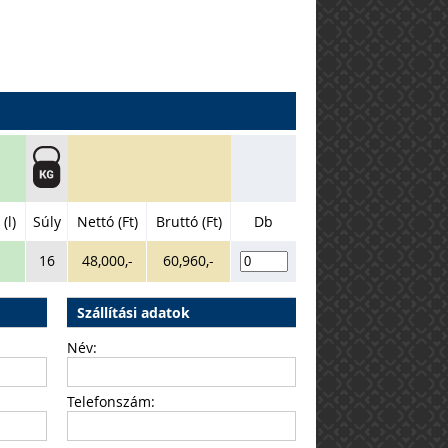
(l)
Súly
Nettó (Ft)
Bruttó (Ft)
Db
16
48,000,-
60,960,-
Szállítási adatok
Név:
Telefonszám: