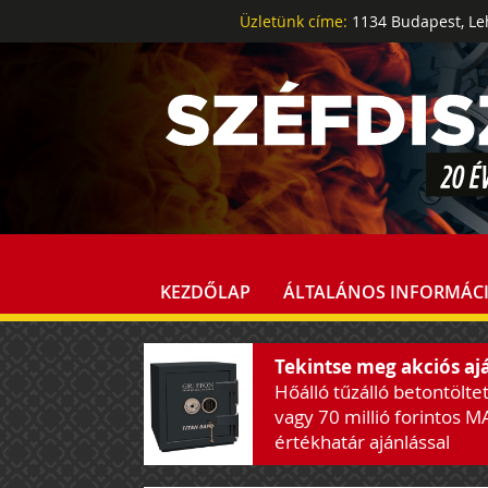
Üzletünk címe:
1134 Budapest, Leh
KEZDŐLAP
ÁLTALÁNOS INFORMÁC
Tekintse meg akciós aj
Hőálló tűzálló betontölte
vagy 70 millió forintos M
értékhatár ajánlással