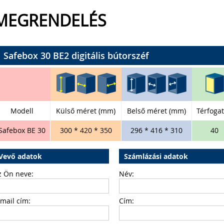
MEGRENDELÉS
Safebox 30 BE2 digitális bútorszéf
Modell
Külső méret (mm)
Belső méret (mm)
Térfogat 
Safebox BE 30
300 * 420 * 350
296 * 416 * 310
40
Vevő adatok
Számlázási adatok
z Ön neve:
Név:
-mail cím:
Cím: